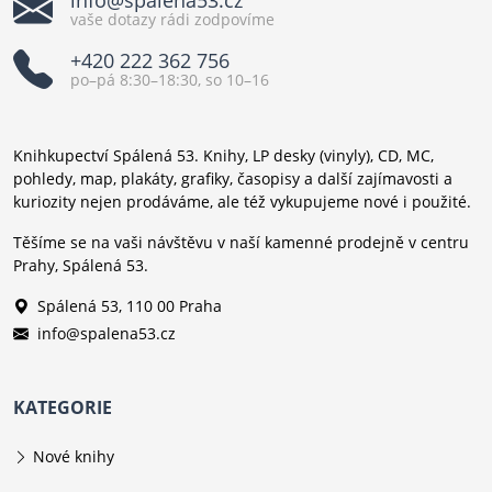
info@spalena53.cz
vaše dotazy rádi zodpovíme
+420 222 362 756
po–pá 8:30–18:30, so 10–16
Knihkupectví Spálená 53. Knihy, LP desky (vinyly), CD, MC,
pohledy, map, plakáty, grafiky, časopisy a další zajímavosti a
kuriozity nejen prodáváme, ale též vykupujeme nové i použité.
Těšíme se na vaši návštěvu v naší kamenné prodejně v centru
Prahy, Spálená 53.
Spálená 53, 110 00 Praha
info@spalena53.cz
KATEGORIE
Nové knihy