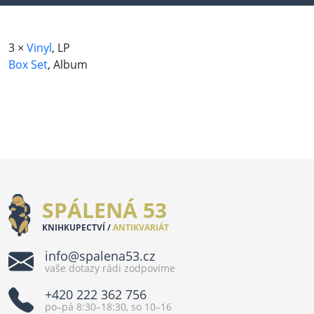
3 ×
Vinyl
, LP
Box Set
, Album
SPÁLENÁ 53
KNIHKUPECTVÍ /
ANTIKVARIÁT
info@spalena53.cz
vaše dotazy rádi zodpovíme
+420 222 362 756
po–pá 8:30–18:30, so 10–16