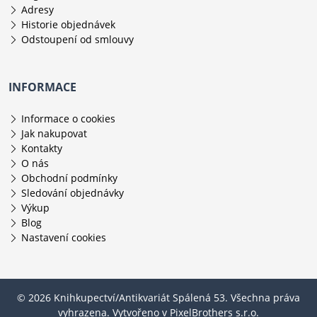
Adresy
Historie objednávek
Odstoupení od smlouvy
INFORMACE
Informace o cookies
Jak nakupovat
Kontakty
O nás
Obchodní podmínky
Sledování objednávky
Výkup
Blog
Nastavení cookies
© 2026 Knihkupectví/Antikvariát Spálená 53. Všechna práva
vyhrazena. Vytvořeno v
PixelBrothers s.r.o.