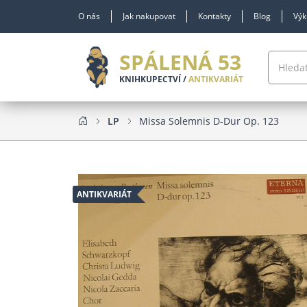
O nás
Jak nakupovat
Kontakty
Blog
Výk
SPÁLENÁ 53
KNIHKUPECTVÍ /
ANTIKVARIÁT
LP
Missa Solemnis D-Dur Op. 123
ANTIKVARIÁT