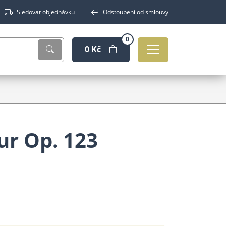
Sledovat objednávku
Odstoupení od smlouvy
0
0 Kč
ur Op. 123