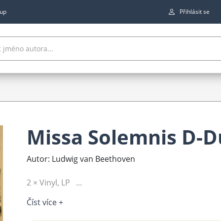
up
Přihlásit se
Missa Solemnis D-D
Autor: Ludwig van Beethoven
2 × Vinyl, LP ...
Číst více +