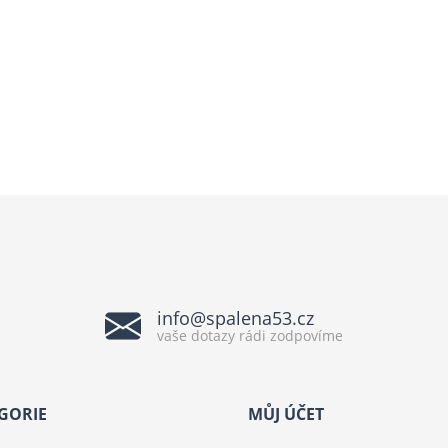
info@spalena53.cz
vaše dotazy rádi zodpovíme
GORIE
MŮJ ÚČET