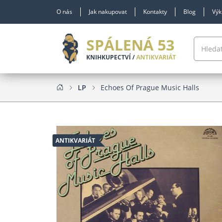
O nás
Jak nakupovat
Kontakty
Blog
Výk
SPÁLENÁ 53
KNIHKUPECTVÍ /
ANTIKVARIÁT
LP
Echoes Of Prague Music Halls
ANTIKVARIÁT