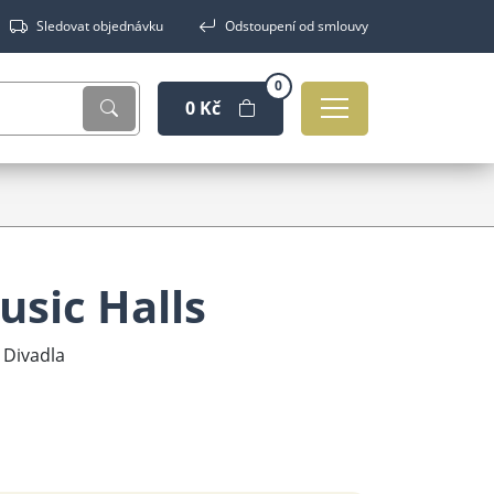
Sledovat objednávku
Odstoupení od smlouvy
0
0 Kč
usic Halls
 Divadla