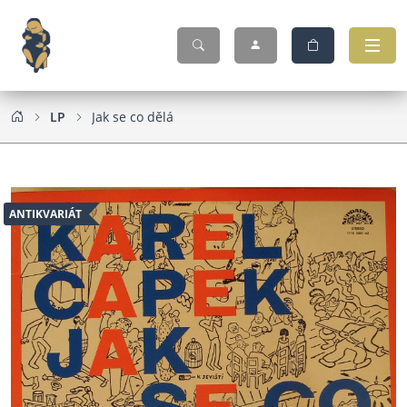
LP
Jak se co dělá
ANTIKVARIÁT