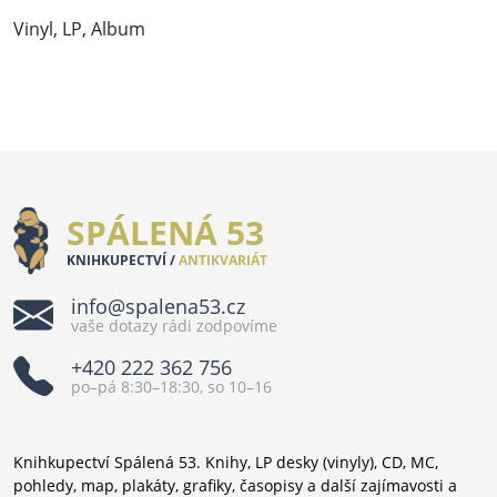
Vinyl, LP, Album
SPÁLENÁ 53
KNIHKUPECTVÍ /
ANTIKVARIÁT
info@spalena53.cz
vaše dotazy rádi zodpovíme
+420 222 362 756
po–pá 8:30–18:30, so 10–16
Knihkupectví Spálená 53. Knihy, LP desky (vinyly), CD, MC,
pohledy, map, plakáty, grafiky, časopisy a další zajímavosti a