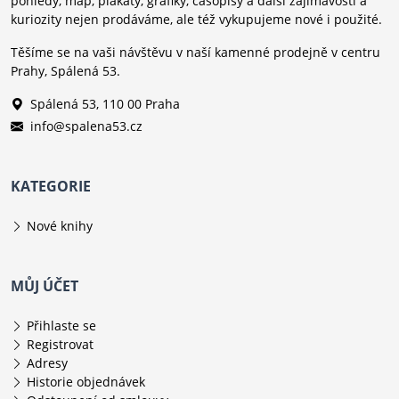
pohledy, map, plakáty, grafiky, časopisy a další zajímavosti a
kuriozity nejen prodáváme, ale též vykupujeme nové i použité.
Těšíme se na vaši návštěvu v naší kamenné prodejně v centru
Prahy, Spálená 53.
Spálená 53, 110 00 Praha
info@spalena53.cz
KATEGORIE
Nové knihy
MŮJ ÚČET
Přihlaste se
Registrovat
Adresy
Historie objednávek