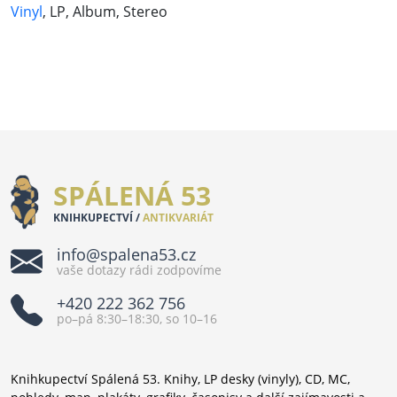
Vinyl
, LP, Album, Stereo
SPÁLENÁ 53
KNIHKUPECTVÍ /
ANTIKVARIÁT
info@spalena53.cz
vaše dotazy rádi zodpovíme
+420 222 362 756
po–pá 8:30–18:30, so 10–16
Knihkupectví Spálená 53. Knihy, LP desky (vinyly), CD, MC,