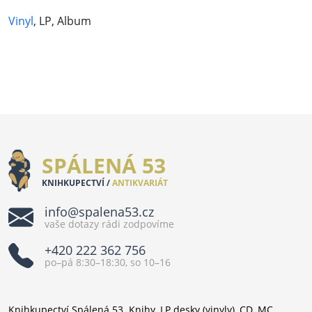
Vinyl
, LP, Album
SPÁLENÁ 53
KNIHKUPECTVÍ /
ANTIKVARIÁT
info@spalena53.cz
vaše dotazy rádi zodpovíme
+420 222 362 756
po–pá 8:30–18:30, so 10–16
Knihkupectví Spálená 53. Knihy, LP desky (vinyly), CD, MC,