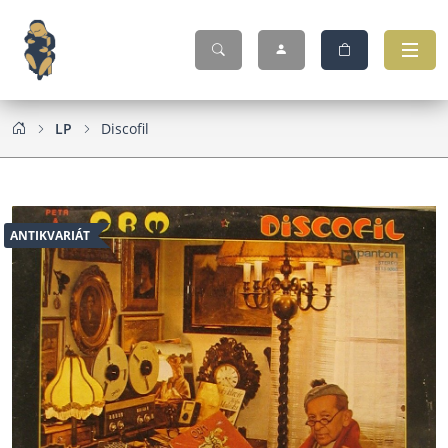
LP
Discofil
ANTIKVARIÁT