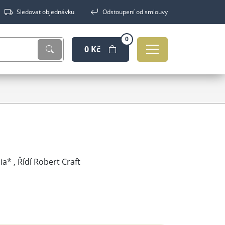
Sledovat objednávku
Odstoupení od smlouvy
0
0 Kč
* , Řídí Robert Craft