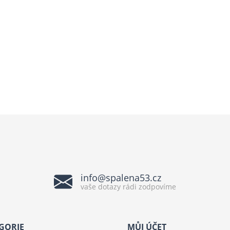
info@spalena53.cz
vaše dotazy rádi zodpovíme
GORIE
MŮJ ÚČET