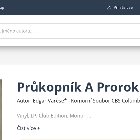
up
Přihlásit se
Průkopník A Prorok
Autor: Edgar Varèse* - Komorní Soubor CBS Columbia
Vinyl, LP, Club Edition, Mono ...
Číst více +