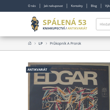
O nás
Jak nakupovat
Kontakty
Blog
Výk
SPÁLENÁ 53
KNIHKUPECTVÍ /
ANTIKVARIÁT
LP
Průkopník A Prorok
ANTIKVARIÁT