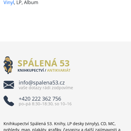
Vinyl
, LP, Album
SPÁLENÁ 53
KNIHKUPECTVÍ /
ANTIKVARIÁT
info@spalena53.cz
vaše dotazy rádi zodpovíme
+420 222 362 756
po–pá 8:30–18:30, so 10–16
Knihkupectví Spálená 53. Knihy, LP desky (vinyly), CD, MC,
pohledy, map, plakáty, grafiky, časopisy a další zajímavosti a