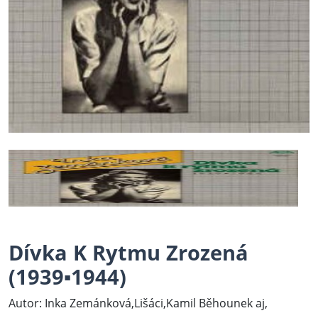
Dívka K Rytmu Zrozená
(1939▪1944)
Autor: Inka Zemánková,Lišáci,Kamil Běhounek aj,