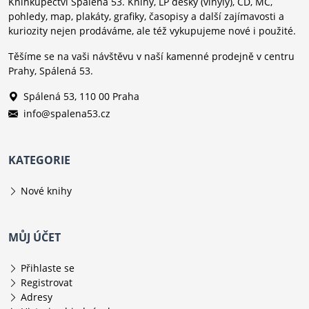
Knihkupectví Spálená 53. Knihy, LP desky (vinyly), CD, MC,
pohledy, map, plakáty, grafiky, časopisy a další zajímavosti a
kuriozity nejen prodáváme, ale též vykupujeme nové i použité.
Těšíme se na vaši návštěvu v naší kamenné prodejně v centru
Prahy, Spálená 53.
Spálená 53, 110 00 Praha
info@spalena53.cz
KATEGORIE
Nové knihy
MŮJ ÚČET
Přihlaste se
Registrovat
Adresy