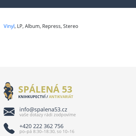
Vinyl
, LP, Album, Repress, Stereo
SPÁLENÁ 53
KNIHKUPECTVÍ /
ANTIKVARIÁT
info@spalena53.cz
vaše dotazy rádi zodpovíme
+420 222 362 756
po–pá 8:30–18:30, so 10–16