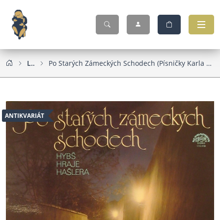
LP
Po Starých Zámeckých Schodech (Písničky Karla Hašlera)
ANTIKVARIÁT