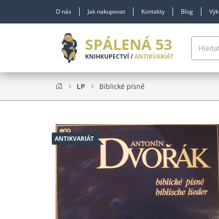
O nás
Jak nakupovat
Kontakty
Blog
Výk
SPÁLENÁ 53
KNIHKUPECTVÍ /
ANTIKVARIÁT
LP
Biblické písně
ANTIKVARIÁT