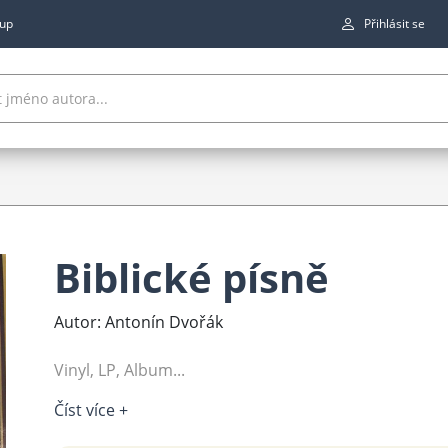
up
Přihlásit se
Biblické písně
Autor: Antonín Dvořák
Vinyl, LP, Album...
Číst více +