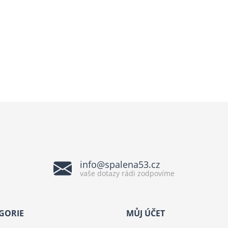
info@spalena53.cz
vaše dotazy rádi zodpovíme
GORIE
MŮJ ÚČET