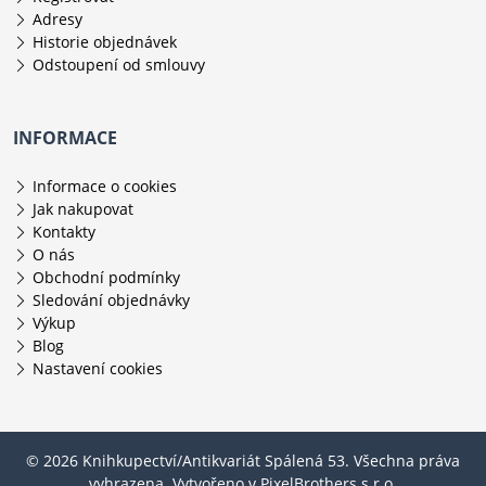
Adresy
Historie objednávek
Odstoupení od smlouvy
INFORMACE
Informace o cookies
Jak nakupovat
Kontakty
O nás
Obchodní podmínky
Sledování objednávky
Výkup
Blog
Nastavení cookies
© 2026 Knihkupectví/Antikvariát Spálená 53. Všechna práva
vyhrazena. Vytvořeno v
PixelBrothers s.r.o.