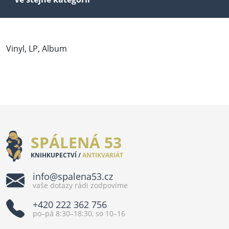
Vinyl, LP, Album
SPÁLENÁ 53
KNIHKUPECTVÍ /
ANTIKVARIÁT
info@spalena53.cz
vaše dotazy rádi zodpovíme
+420 222 362 756
po–pá 8:30–18:30, so 10–16