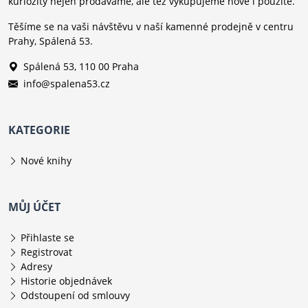
kuriozity nejen prodáváme, ale též vykupujeme nové i použité.
Těšíme se na vaši návštěvu v naší kamenné prodejně v centru
Prahy, Spálená 53.
Spálená 53, 110 00 Praha
info@spalena53.cz
KATEGORIE
Nové knihy
MŮJ ÚČET
Přihlaste se
Registrovat
Adresy
Historie objednávek
Odstoupení od smlouvy