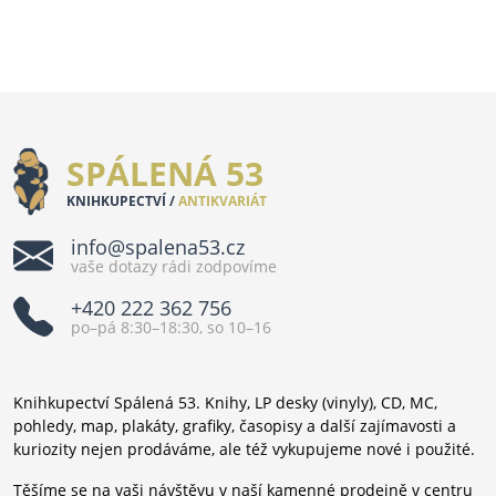
SPÁLENÁ 53
KNIHKUPECTVÍ /
ANTIKVARIÁT
info@spalena53.cz
vaše dotazy rádi zodpovíme
+420 222 362 756
po–pá 8:30–18:30, so 10–16
Knihkupectví Spálená 53. Knihy, LP desky (vinyly), CD, MC,
pohledy, map, plakáty, grafiky, časopisy a další zajímavosti a
kuriozity nejen prodáváme, ale též vykupujeme nové i použité.
Těšíme se na vaši návštěvu v naší kamenné prodejně v centru