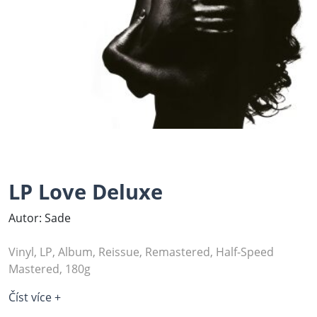
LP Love Deluxe
Autor: Sade
Vinyl, LP, Album, Reissue, Remastered, Half-Speed
Mastered, 180g
Číst více +