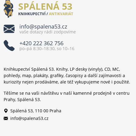
SPÁLENÁ 53
KNIHKUPECTVÍ /
ANTIKVARIÁT
info@spalena53.cz
vaše dotazy rádi zodpovíme
+420 222 362 756
po–pá 8:30–18:30, so 10–16
Knihkupectví Spálená 53. Knihy, LP desky (vinyly), CD, MC,
pohledy, map, plakáty, grafiky, časopisy a další zajímavosti a
kuriozity nejen prodáváme, ale též vykupujeme nové i použité.
Těšíme se na vaši návštěvu v naší kamenné prodejně v centru
Prahy, Spálená 53.
Spálená 53, 110 00 Praha
info@spalena53.cz