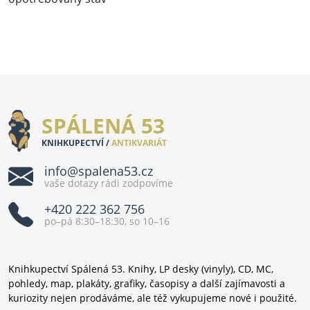
SPÁLENÁ 53
KNIHKUPECTVÍ /
ANTIKVARIÁT
info@spalena53.cz
vaše dotazy rádi zodpovíme
+420 222 362 756
po–pá 8:30–18:30, so 10–16
Knihkupectví Spálená 53. Knihy, LP desky (vinyly), CD, MC,
pohledy, map, plakáty, grafiky, časopisy a další zajímavosti a
kuriozity nejen prodáváme, ale též vykupujeme nové i použité.