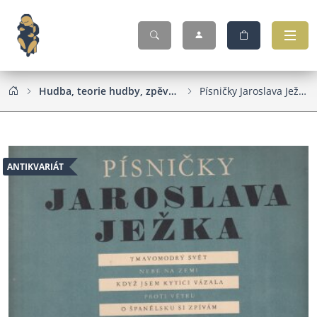
Hudba, teorie hudby, zpěvníky, noty
Písničky Jaroslava Ježka - noty
ANTIKVARIÁT