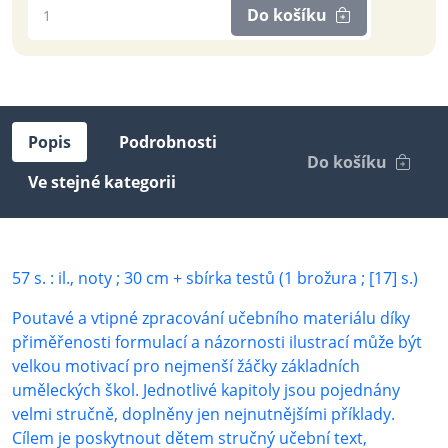
Do košíku
Popis
Podrobnosti
Do košíku
Ve stejné kategorii
57 s. : il., noty ; 30 cm + sbírka testů (1 brožura ; [17] s.)
Poutavé a vtipné zpracování učebního materiálu díky
přiměřenosti formulací a názornosti ilustrací může být
velkou motivací pro nejmenší žáčky základních
uměleckých škol. Jednotlivé kapitoly jsou pojednány
velmi stručně, doplněny jen nejnutnějšími příklady.
Cílem je poskytnout dětem stručný učební text,