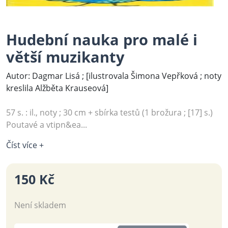
Hudební nauka pro malé i
větší muzikanty
Autor: Dagmar Lisá ; [ilustrovala Šimona Vepřková ; noty
kreslila Alžběta Krauseová]
57 s. : il., noty ; 30 cm + sbírka testů (1 brožura ; [17] s.)
Poutavé a vtipn&ea...
Číst více +
150 Kč
Není skladem