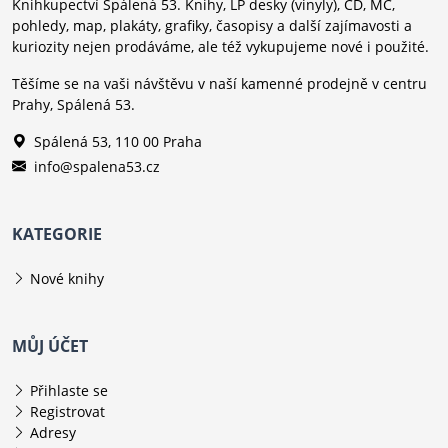
Knihkupectví Spálená 53. Knihy, LP desky (vinyly), CD, MC,
pohledy, map, plakáty, grafiky, časopisy a další zajímavosti a
kuriozity nejen prodáváme, ale též vykupujeme nové i použité.
Těšíme se na vaši návštěvu v naší kamenné prodejně v centru
Prahy, Spálená 53.
Spálená 53, 110 00 Praha
info@spalena53.cz
KATEGORIE
Nové knihy
MŮJ ÚČET
Přihlaste se
Registrovat
Adresy