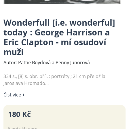
Wonderfull [i.e. wonderful]
today : George Harrison a
Eric Clapton - mí osudoví
muži
Autor: Pattie Boydová a Penny Junorová
334 s., [8] s. obr. příl. : portréty ; 21 cm přeložila
Jaroslava Hromado...
Číst více +
180 Kč
Není skladem