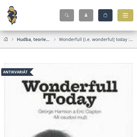
Hudba, teorie hudby, zpěvníky, noty
Wonderfull [i.e. wonderful] today : George Harrison a Eric Clapton - mí osudoví muži
ANTIKVARIÁT