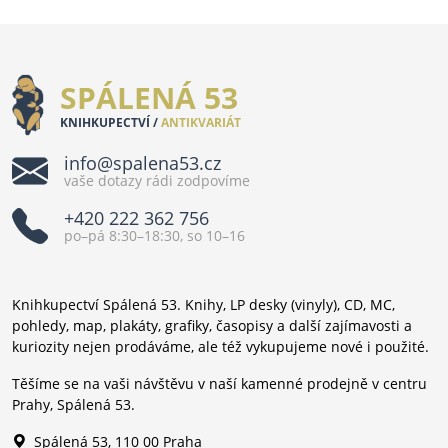
SPÁLENÁ 53
KNIHKUPECTVÍ /
ANTIKVARIÁT
info@spalena53.cz
vaše dotazy rádi zodpovíme
+420 222 362 756
po–pá 8:30–18:30, so 10–16
Knihkupectví Spálená 53. Knihy, LP desky (vinyly), CD, MC,
pohledy, map, plakáty, grafiky, časopisy a další zajímavosti a
kuriozity nejen prodáváme, ale též vykupujeme nové i použité.
Těšíme se na vaši návštěvu v naší kamenné prodejně v centru
Prahy, Spálená 53.
Spálená 53, 110 00 Praha