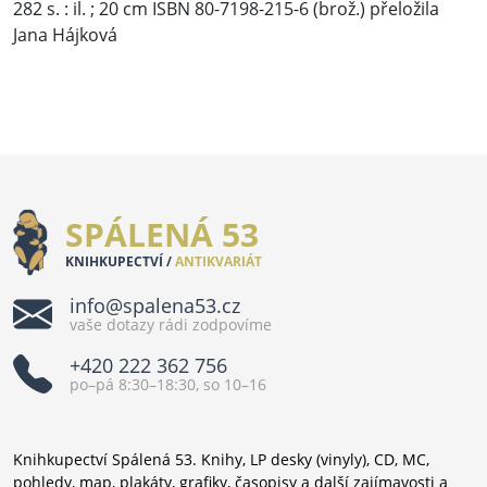
282 s. : il. ; 20 cm ISBN 80-7198-215-6 (brož.) přeložila
Jana Hájková
SPÁLENÁ 53
KNIHKUPECTVÍ /
ANTIKVARIÁT
info@spalena53.cz
vaše dotazy rádi zodpovíme
+420 222 362 756
po–pá 8:30–18:30, so 10–16
Knihkupectví Spálená 53. Knihy, LP desky (vinyly), CD, MC,
pohledy, map, plakáty, grafiky, časopisy a další zajímavosti a