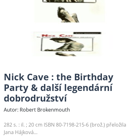
Nick Cave : the Birthday
Party & další legendární
dobrodružství
Autor: Robert Brokenmouth
282 s. : il. ; 20 cm ISBN 80-7198-215-6 (brož.) přeložila
Jana Hájková...