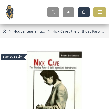
Hudba, teorie hudby, zpěvníky, noty
Nick Cave : the Birthday Party & další legendární dobrodružství
ANTIKVARIÁT