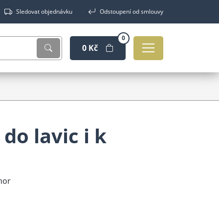
Sledovat objednávku
Odstoupení od smlouvy
0
0 Kč
o lavic i k
mor