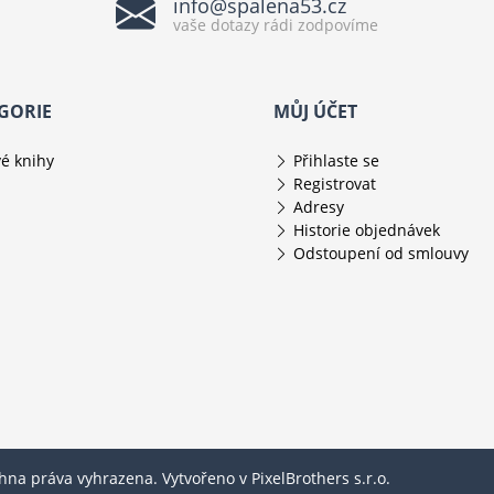
info@spalena53.cz
vaše dotazy rádi zodpovíme
GORIE
MŮJ ÚČET
é knihy
Přihlaste se
Registrovat
Adresy
Historie objednávek
Odstoupení od smlouvy
chna práva vyhrazena. Vytvořeno v
PixelBrothers s.r.o.