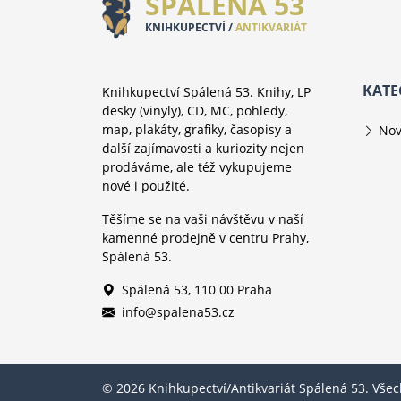
SPÁLENÁ 53
KNIHKUPECTVÍ /
ANTIKVARIÁT
KATE
Knihkupectví Spálená 53. Knihy, LP
desky (vinyly), CD, MC, pohledy,
map, plakáty, grafiky, časopisy a
Nov
další zajímavosti a kuriozity nejen
prodáváme, ale též vykupujeme
nové i použité.
Těšíme se na vaši návštěvu v naší
kamenné prodejně v centru Prahy,
Spálená 53.
Spálená 53, 110 00 Praha
info@spalena53.cz
© 2026 Knihkupectví/Antikvariát Spálená 53. Vše