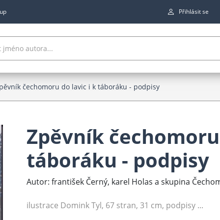
up
Přihlásit se
pěvník čechomoru do lavic i k táboráku - podpisy
Zpěvník čechomoru d
táboráku - podpisy
Autor: františek Černý, karel Holas a skupina Čecho
ilustrace Domink Tyl, 67 stran, 31 cm, podpisy ...