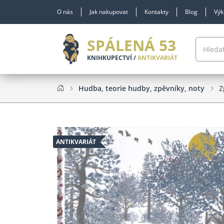
O nás
Jak nakupovat
Kontakty
Blog
Výk
SPÁLENÁ 53
KNIHKUPECTVÍ /
ANTIKVARIÁT
Hudba, teorie hudby, zpěvníky, noty
Z
ANTIKVARIÁT