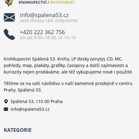
KNIHKUPECTVÍ /
ANTIKVARIÁT
info@spalena53.cz
vaše dotazy rádi zodpovíme
+420 222 362 756
po–pá 8:30–18:30, so 10–16
Knihkupectví Spálená 53. Knihy, LP desky (vinyly), CD, MC,
pohledy, map, plakáty, grafiky, časopisy a další zajímavosti a
kuriozity nejen prodáváme, ale též vykupujeme nové i použité.
Těšíme se na vaši návštěvu v naší kamenné prodejně v centru
Prahy, Spálená 53.
Spálená 53, 110 00 Praha
info@spalena53.cz
KATEGORIE