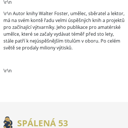
\r\n
\r\n Autor knihy Walter Foster, umělec, sběratel a lektor,
má na svém kontě řadu velmi úspěšných knih a projektů
pro začínající výtvarníky. Jeho publikace pro amatérské
umělce, které se začaly vydávat téměř před sto lety,
stále patří k nejúspěšnějším titulům v oboru. Po celém
světě se prodaly miliony výtisků.
\r\n
SPÁLENÁ 53