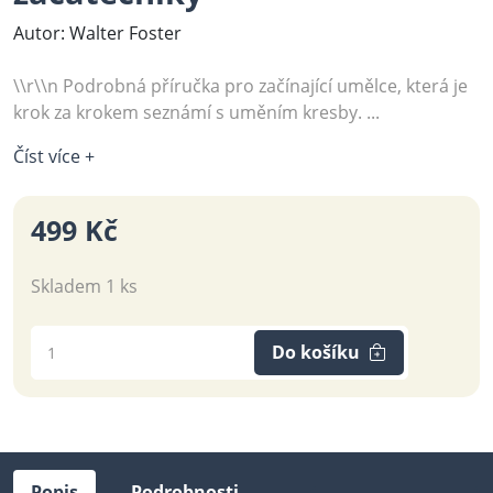
Autor: Walter Foster
\\r\\n Podrobná příručka pro začínající umělce, která je
krok za krokem seznámí s uměním kresby. ...
Číst více +
499 Kč
Skladem 1 ks
Do košíku
Popis
Podrobnosti