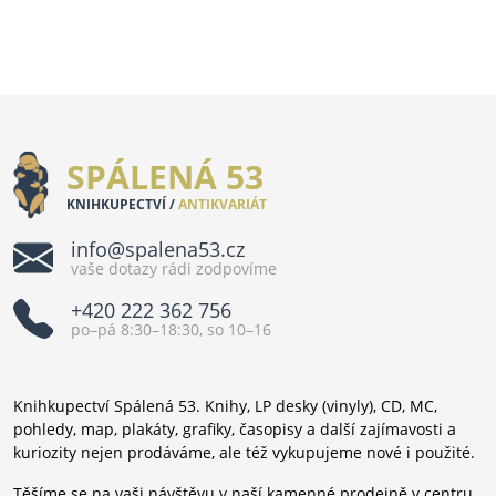
SPÁLENÁ 53
KNIHKUPECTVÍ /
ANTIKVARIÁT
info@spalena53.cz
vaše dotazy rádi zodpovíme
+420 222 362 756
po–pá 8:30–18:30, so 10–16
Knihkupectví Spálená 53. Knihy, LP desky (vinyly), CD, MC,
pohledy, map, plakáty, grafiky, časopisy a další zajímavosti a
kuriozity nejen prodáváme, ale též vykupujeme nové i použité.
Těšíme se na vaši návštěvu v naší kamenné prodejně v centru