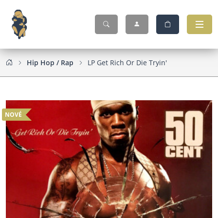
Hip Hop / Rap
LP Get Rich Or Die Tryin'
NOVÉ