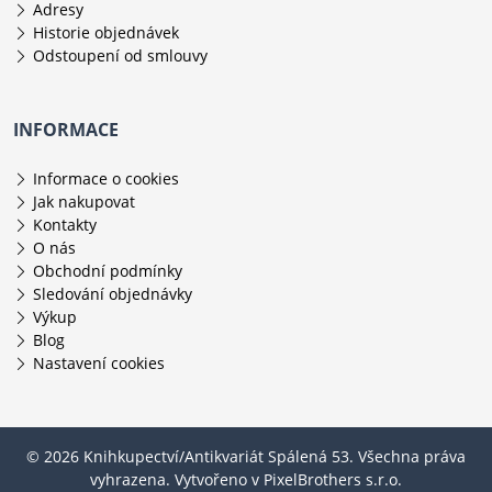
Adresy
Historie objednávek
Odstoupení od smlouvy
INFORMACE
Informace o cookies
Jak nakupovat
Kontakty
O nás
Obchodní podmínky
Sledování objednávky
Výkup
Blog
Nastavení cookies
© 2026 Knihkupectví/Antikvariát Spálená 53. Všechna práva
vyhrazena. Vytvořeno v
PixelBrothers s.r.o.