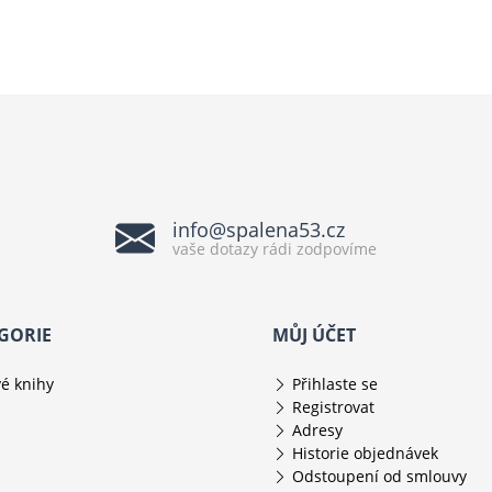
info@spalena53.cz
vaše dotazy rádi zodpovíme
GORIE
MŮJ ÚČET
é knihy
Přihlaste se
Registrovat
Adresy
Historie objednávek
Odstoupení od smlouvy