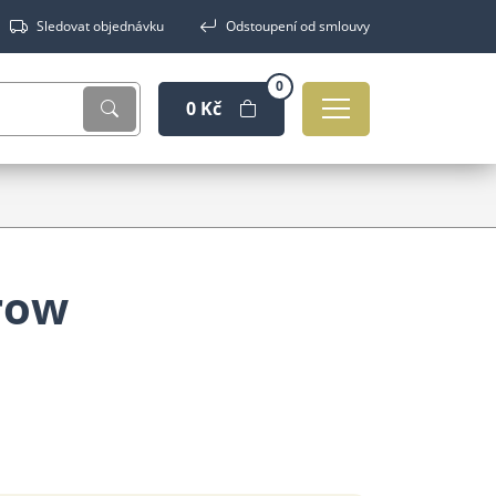
Sledovat objednávku
Odstoupení od smlouvy
0
0 Kč
row