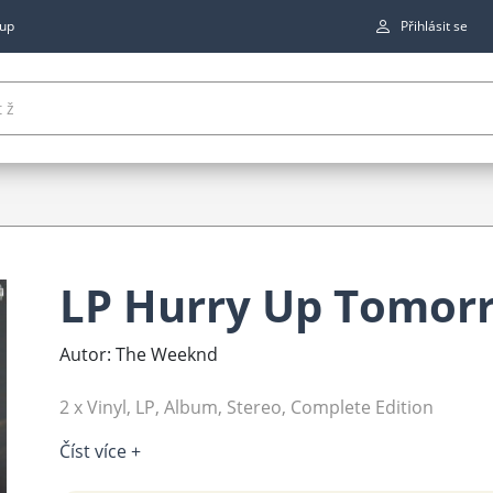
up
Přihlásit se
LP Hurry Up Tomor
Autor: The Weeknd
2 x Vinyl, LP, Album, Stereo, Complete Edition
Číst více +