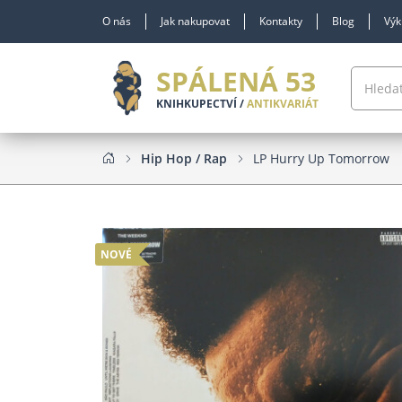
O nás
Jak nakupovat
Kontakty
Blog
Výk
SPÁLENÁ 53
KNIHKUPECTVÍ /
ANTIKVARIÁT
Hip Hop / Rap
LP Hurry Up Tomorrow
NOVÉ