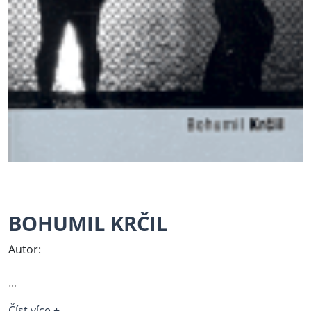
BOHUMIL KRČIL
Autor:
...
Číst více +