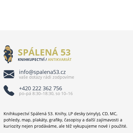
SPÁLENÁ 53
KNIHKUPECTVÍ /
ANTIKVARIÁT
info@spalena53.cz
vaše dotazy rádi zodpovíme
+420 222 362 756
po–pá 8:30–18:30, so 10–16
Knihkupectví Spálená 53. Knihy, LP desky (vinyly), CD, MC,
pohledy, map, plakáty, grafiky, časopisy a další zajímavosti a
kuriozity nejen prodáváme, ale též vykupujeme nové i použité.