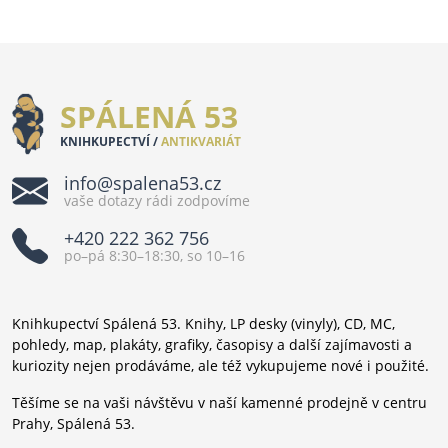
SPÁLENÁ 53
KNIHKUPECTVÍ /
ANTIKVARIÁT
info@spalena53.cz
vaše dotazy rádi zodpovíme
+420 222 362 756
po–pá 8:30–18:30, so 10–16
Knihkupectví Spálená 53. Knihy, LP desky (vinyly), CD, MC,
pohledy, map, plakáty, grafiky, časopisy a další zajímavosti a
kuriozity nejen prodáváme, ale též vykupujeme nové i použité.
Těšíme se na vaši návštěvu v naší kamenné prodejně v centru
Prahy, Spálená 53.