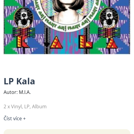
LP Kala
Autor: M.I.A.
2 x Vinyl, LP, Album
Číst více +