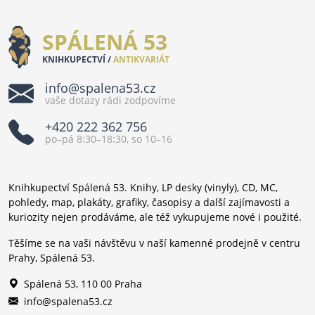
SPÁLENÁ 53
KNIHKUPECTVÍ /
ANTIKVARIÁT
info@spalena53.cz
vaše dotazy rádi zodpovíme
+420 222 362 756
po–pá 8:30–18:30, so 10–16
Knihkupectví Spálená 53. Knihy, LP desky (vinyly), CD, MC,
pohledy, map, plakáty, grafiky, časopisy a další zajímavosti a
kuriozity nejen prodáváme, ale též vykupujeme nové i použité.
Těšíme se na vaši návštěvu v naší kamenné prodejně v centru
Prahy, Spálená 53.
Spálená 53, 110 00 Praha
info@spalena53.cz