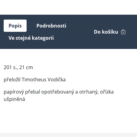
Popis
Podrobnosti
Do košíku
Ve stejné kategorii
201 s., 21 cm
přeložil Timotheus Vodička
papírový přebal opotřebovaný a otrhaný, ořízka
ušpiněná