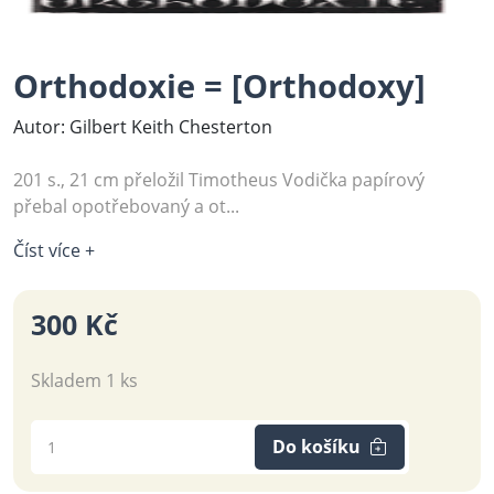
Orthodoxie = [Orthodoxy]
Autor: Gilbert Keith Chesterton
201 s., 21 cm přeložil Timotheus Vodička papírový
přebal opotřebovaný a ot...
Číst více +
300 Kč
Skladem 1 ks
Do košíku