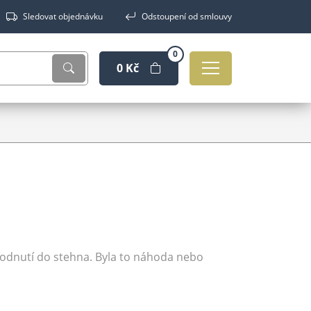
Sledovat objednávku
Odstoupení od smlouvy
0
0 Kč
odnutí do stehna. Byla to náhoda nebo