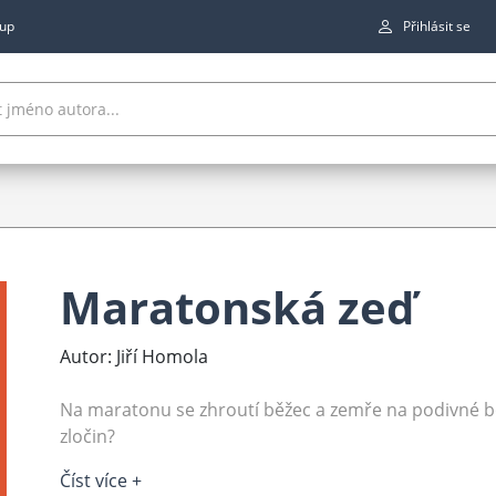
up
Přihlásit se
Maratonská zeď
Autor: Jiří Homola
Na maratonu se zhroutí běžec a zemře na podivné b
zločin?
Číst více +