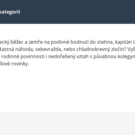
kategorii
ký běžec a zemře na podivné bodnutí do stehna, kapitán Le
nešťastná náhoda, sebevražda, nebo chladnokrevný zločin? Vy
 rodinné povinnosti i nedořešený vztah s půvabnou kolegyní.
ílové rovinky.