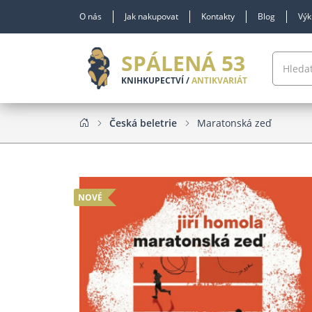
O nás
Jak nakupovat
Kontakty
Blog
Výk
SPÁLENÁ 53
KNIHKUPECTVÍ /
ANTIKVARIÁT
Česká beletrie
Maratonská zeď
NOVÉ