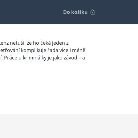
Do košíku
nz netuší, že ho čeká jeden z
šetřování komplikuje řada více i méně
 Práce u kriminálky je jako závod – a