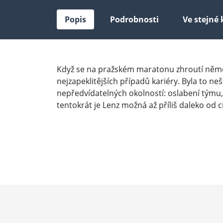
Popis
Podrobnosti
Ve stejné 
Když se na pražském maratonu zhroutí němec
nejzapeklitějších případů kariéry. Byla to 
nepředvídatelných okolností: oslabení týmu,
tentokrát je Lenz možná až příliš daleko od c