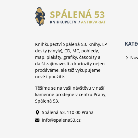
SPÁLENÁ 53
KNIHKUPECTVÍ /
ANTIKVARIÁT
KATE
Knihkupectví Spálená 53. Knihy, LP
desky (vinyly), CD, MC, pohledy,
map, plakáty, grafiky, časopisy a
Nov
další zajímavosti a kuriozity nejen
prodáváme, ale též vykupujeme
nové i použité.
Těšíme se na vaši návštěvu v naší
kamenné prodejně v centru Prahy,
Spálená 53.
Spálená 53, 110 00 Praha
info@spalena53.cz