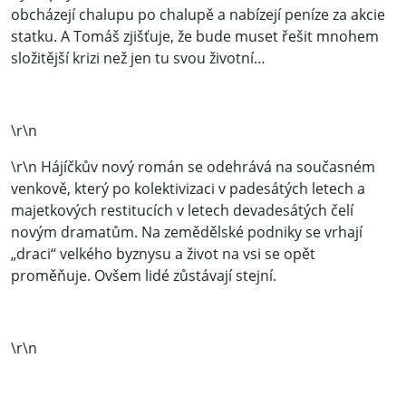
obcházejí chalupu po chalupě a nabízejí peníze za akcie
statku. A Tomáš zjišťuje, že bude muset řešit mnohem
složitější krizi než jen tu svou životní…
\r\n
\r\n Hájíčkův nový román se odehrává na současném
venkově, který po kolektivizaci v padesátých letech a
majetkových restitucích v letech devadesátých čelí
novým dramatům. Na zemědělské podniky se vrhají
„draci“ velkého byznysu a život na vsi se opět
proměňuje. Ovšem lidé zůstávají stejní.
\r\n