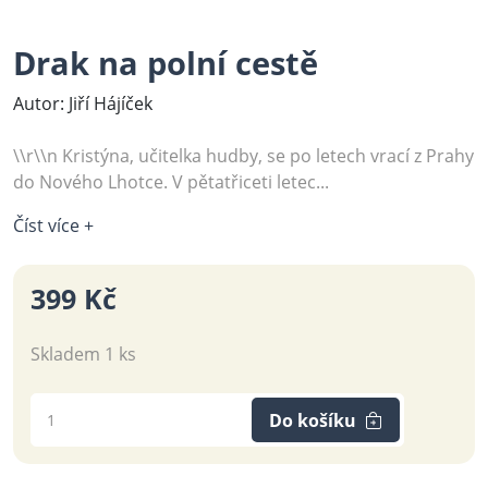
Drak na polní cestě
Autor: Jiří Hájíček
\\r\\n Kristýna, učitelka hudby, se po letech vrací z Prahy
do Nového Lhotce. V pětatřiceti letec...
Číst více +
399 Kč
Skladem 1 ks
Do košíku