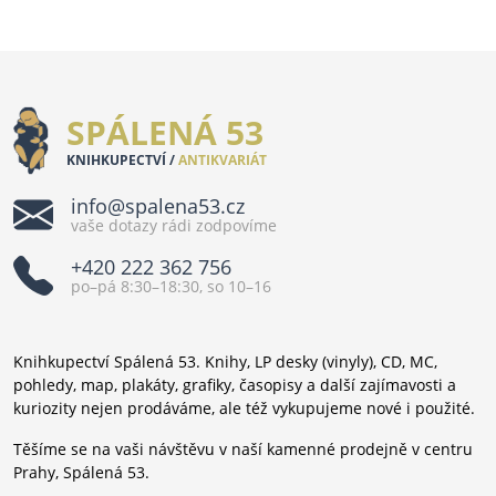
SPÁLENÁ 53
KNIHKUPECTVÍ /
ANTIKVARIÁT
info@spalena53.cz
vaše dotazy rádi zodpovíme
+420 222 362 756
po–pá 8:30–18:30, so 10–16
Knihkupectví Spálená 53. Knihy, LP desky (vinyly), CD, MC,
pohledy, map, plakáty, grafiky, časopisy a další zajímavosti a
kuriozity nejen prodáváme, ale též vykupujeme nové i použité.
Těšíme se na vaši návštěvu v naší kamenné prodejně v centru
Prahy, Spálená 53.