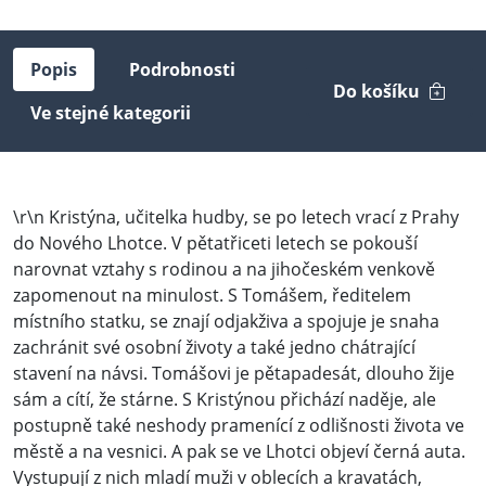
Popis
Podrobnosti
Do košíku
Ve stejné kategorii
\r\n Kristýna, učitelka hudby, se po letech vrací z Prahy
do Nového Lhotce. V pětatřiceti letech se pokouší
narovnat vztahy s rodinou a na jihočeském venkově
zapomenout na minulost. S Tomášem, ředitelem
místního statku, se znají odjakživa a spojuje je snaha
zachránit své osobní životy a také jedno chátrající
stavení na návsi. Tomášovi je pětapadesát, dlouho žije
sám a cítí, že stárne. S Kristýnou přichází naděje, ale
postupně také neshody pramenící z odlišnosti života ve
městě a na vesnici. A pak se ve Lhotci objeví černá auta.
Vystupují z nich mladí muži v oblecích a kravatách,