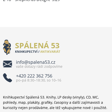
SPÁLENÁ 53
KNIHKUPECTVÍ /
ANTIKVARIÁT
info@spalena53.cz
vaše dotazy rádi zodpovíme
+420 222 362 756
po–pá 8:30–18:30, so 10–16
Knihkupectví Spálená 53. Knihy, LP desky (vinyly), CD, MC,
pohledy, map, plakáty, grafiky, časopisy a další zajímavosti a
kuriozity nejen prodáváme, ale též vykupujeme nové i použité.