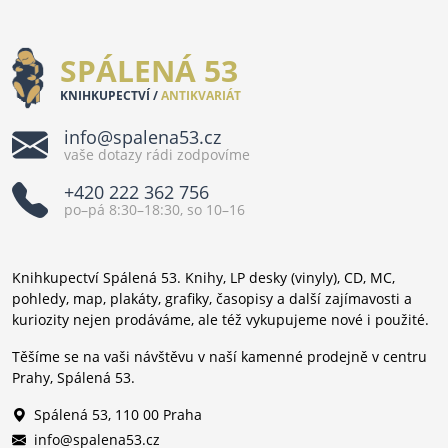
SPÁLENÁ 53
KNIHKUPECTVÍ /
ANTIKVARIÁT
info@spalena53.cz
vaše dotazy rádi zodpovíme
+420 222 362 756
po–pá 8:30–18:30, so 10–16
Knihkupectví Spálená 53. Knihy, LP desky (vinyly), CD, MC,
pohledy, map, plakáty, grafiky, časopisy a další zajímavosti a
kuriozity nejen prodáváme, ale též vykupujeme nové i použité.
Těšíme se na vaši návštěvu v naší kamenné prodejně v centru
Prahy, Spálená 53.
Spálená 53, 110 00 Praha
info@spalena53.cz