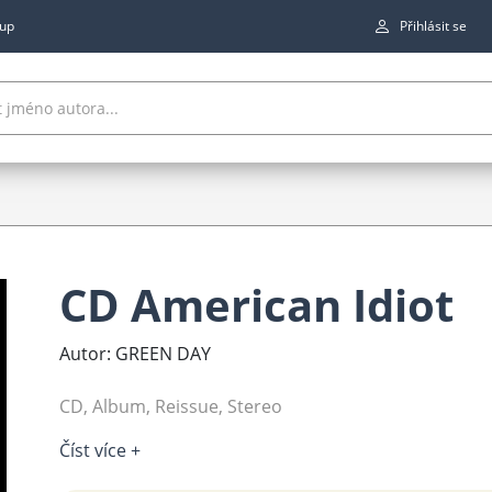
up
Přihlásit se
CD American Idiot
Autor: GREEN DAY
CD, Album, Reissue, Stereo
Číst více +