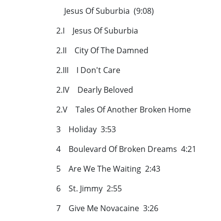
Jesus Of Suburbia (9:08)
2.I Jesus Of Suburbia
2.II City Of The Damned
2.III I Don't Care
2.IV Dearly Beloved
2.V Tales Of Another Broken Home
3 Holiday 3:53
4 Boulevard Of Broken Dreams 4:21
5 Are We The Waiting 2:43
6 St. Jimmy 2:55
7 Give Me Novacaine 3:26