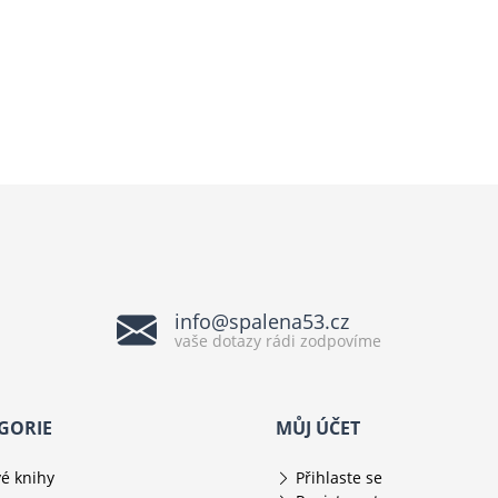
info@spalena53.cz
vaše dotazy rádi zodpovíme
GORIE
MŮJ ÚČET
é knihy
Přihlaste se