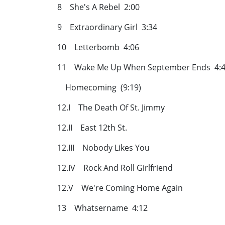
8 She's A Rebel 2:00
9 Extraordinary Girl 3:34
10 Letterbomb 4:06
11 Wake Me Up When September Ends 4:
Homecoming (9:19)
12.I The Death Of St. Jimmy
12.II East 12th St.
12.III Nobody Likes You
12.IV Rock And Roll Girlfriend
12.V We're Coming Home Again
13 Whatsername 4:12