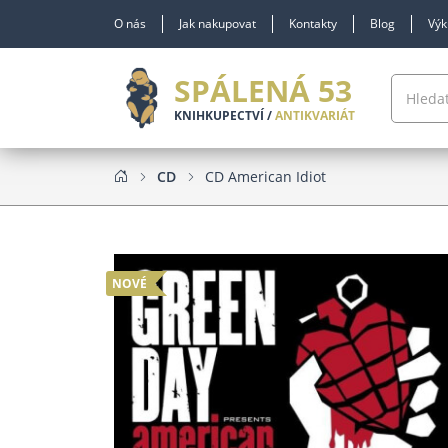
O nás
Jak nakupovat
Kontakty
Blog
Výk
SPÁLENÁ 53
KNIHKUPECTVÍ /
ANTIKVARIÁT
CD
CD American Idiot
NOVÉ