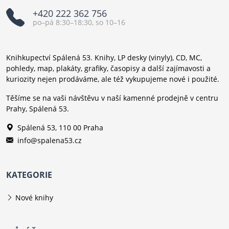
+420 222 362 756
po–pá 8:30–18:30, so 10–16
Knihkupectví Spálená 53. Knihy, LP desky (vinyly), CD, MC,
pohledy, map, plakáty, grafiky, časopisy a další zajímavosti a
kuriozity nejen prodáváme, ale též vykupujeme nové i použité.
Těšíme se na vaši návštěvu v naší kamenné prodejně v centru
Prahy, Spálená 53.
Spálená 53, 110 00 Praha
info@spalena53.cz
KATEGORIE
Nové knihy