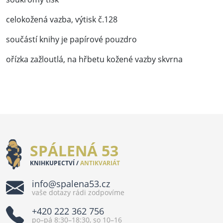
celokožená vazba, výtisk č.128
součástí knihy je papírové pouzdro
ořízka zažloutlá, na hřbetu kožené vazby skvrna
SPÁLENÁ 53
KNIHKUPECTVÍ /
ANTIKVARIÁT
info@spalena53.cz
vaše dotazy rádi zodpovíme
+420 222 362 756
po–pá 8:30–18:30, so 10–16