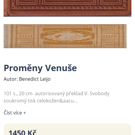
Proměny Venuše
Autor: Benedict Leijo
101 s., 20 cm autorisovaný překlad V. Svobody
soukromý tisk celokožen&aacu...
Číst více +
1450 Kč