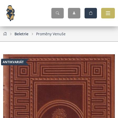
Beletrie
Proměny Venuše
ANTIKVARIÁT