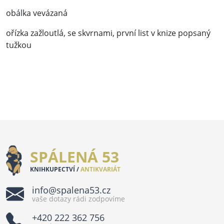
obálka vevázaná
ořízka zažloutlá, se skvrnami, první list v knize popsaný
tužkou
SPÁLENÁ 53
KNIHKUPECTVÍ /
ANTIKVARIÁT
info@spalena53.cz
vaše dotazy rádi zodpovíme
+420 222 362 756