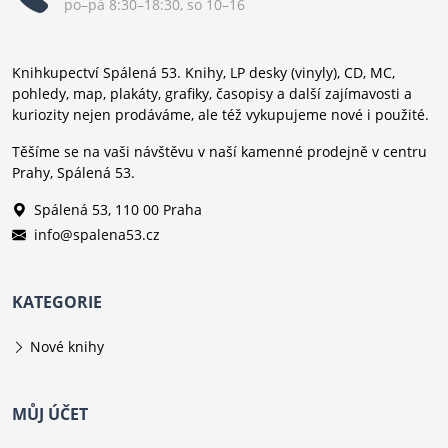
po–pá 8:30–18:30, so 10–16
Knihkupectví Spálená 53. Knihy, LP desky (vinyly), CD, MC,
pohledy, map, plakáty, grafiky, časopisy a další zajímavosti a
kuriozity nejen prodáváme, ale též vykupujeme nové i použité.
Těšíme se na vaši návštěvu v naší kamenné prodejně v centru
Prahy, Spálená 53.
Spálená 53, 110 00 Praha
info@spalena53.cz
KATEGORIE
Nové knihy
MŮJ ÚČET