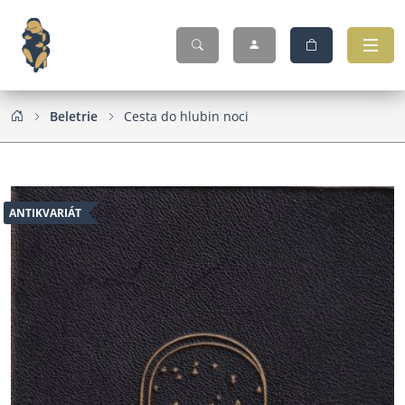
Beletrie
Cesta do hlubin noci
ANTIKVARIÁT