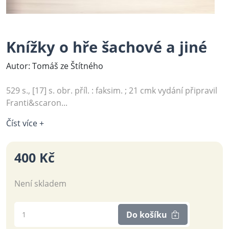
Knížky o hře šachové a jiné
Autor: Tomáš ze Štítného
529 s., [17] s. obr. příl. : faksim. ; 21 cmk vydání připravil
Franti&scaron...
Číst více +
400 Kč
Není skladem
Do košíku