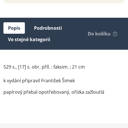
Popis
Podrobnosti
Do košíku
Ve stejné kategorii
529 s., [17] s. obr. příl. : faksim. ; 21 cm
k vydání připravil František Šimek
papírový přebal opotřebovaný, ořízka zažloutlá