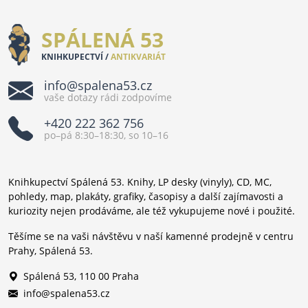
SPÁLENÁ 53
KNIHKUPECTVÍ /
ANTIKVARIÁT
info@spalena53.cz
vaše dotazy rádi zodpovíme
+420 222 362 756
po–pá 8:30–18:30, so 10–16
Knihkupectví Spálená 53. Knihy, LP desky (vinyly), CD, MC,
pohledy, map, plakáty, grafiky, časopisy a další zajímavosti a
kuriozity nejen prodáváme, ale též vykupujeme nové i použité.
Těšíme se na vaši návštěvu v naší kamenné prodejně v centru
Prahy, Spálená 53.
Spálená 53, 110 00 Praha
info@spalena53.cz