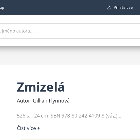
up
Přihlásit se
Zmizelá
Autor: Gillian Flynnová
526 s. ; 24 cm ISBN 978-80-242-4109-8 (váz.)...
Číst více +