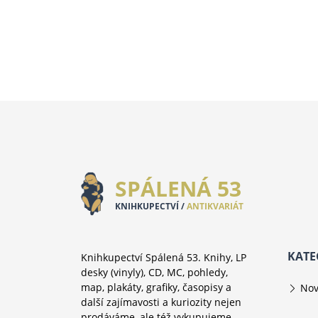
SPÁLENÁ 53
KNIHKUPECTVÍ /
ANTIKVARIÁT
KATE
Knihkupectví Spálená 53. Knihy, LP
desky (vinyly), CD, MC, pohledy,
map, plakáty, grafiky, časopisy a
Nov
další zajímavosti a kuriozity nejen
prodáváme, ale též vykupujeme