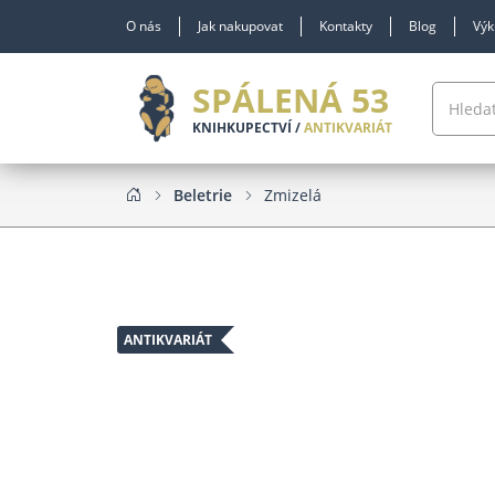
O nás
Jak nakupovat
Kontakty
Blog
Výk
SPÁLENÁ 53
KNIHKUPECTVÍ /
ANTIKVARIÁT
Beletrie
Zmizelá
ANTIKVARIÁT