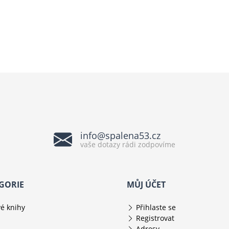
info@spalena53.cz
vaše dotazy rádi zodpovíme
GORIE
MŮJ ÚČET
é knihy
Přihlaste se
Registrovat
Adresy