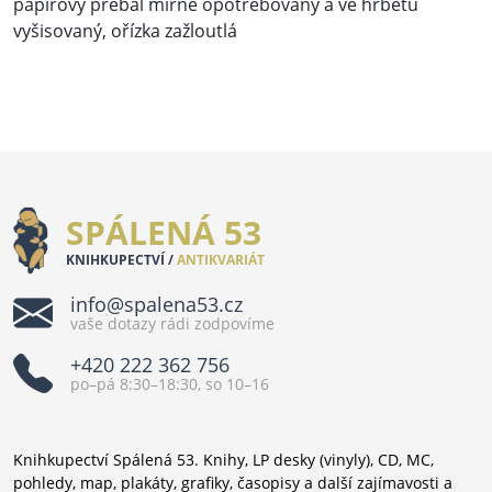
papírový přebal mírně opotřebovaný a ve hřbetu
vyšisovaný, ořízka zažloutlá
SPÁLENÁ 53
KNIHKUPECTVÍ /
ANTIKVARIÁT
info@spalena53.cz
vaše dotazy rádi zodpovíme
+420 222 362 756
po–pá 8:30–18:30, so 10–16
Knihkupectví Spálená 53. Knihy, LP desky (vinyly), CD, MC,
pohledy, map, plakáty, grafiky, časopisy a další zajímavosti a