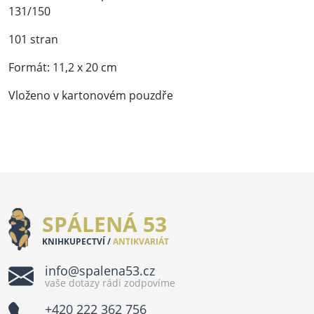
131/150
101 stran
Formát: 11,2 x 20 cm
Vloženo v kartonovém pouzdře
SPÁLENÁ 53
KNIHKUPECTVÍ /
ANTIKVARIÁT
info@spalena53.cz
vaše dotazy rádi zodpovíme
+420 222 362 756