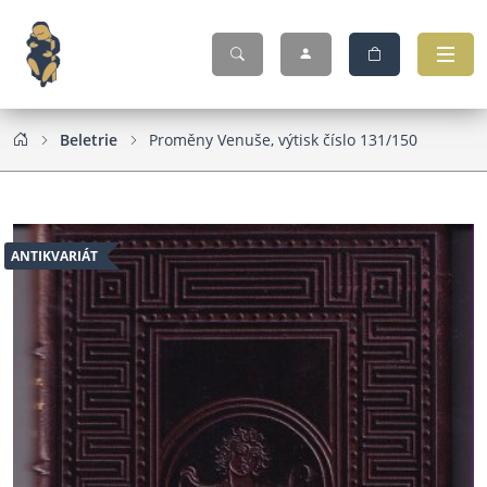
Beletrie
Proměny Venuše, výtisk číslo 131/150
ANTIKVARIÁT