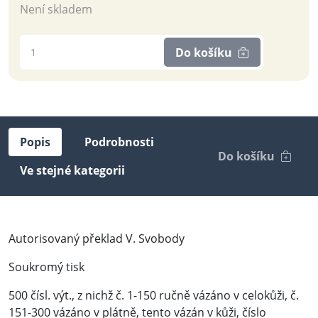
Není skladem
Do košíku
Popis
Podrobnosti
Do košíku
Ve stejné kategorii
Autorisovaný překlad V. Svobody
Soukromý tisk
500 čísl. výt., z nichž č. 1-150 ručně vázáno v celokůži, č.
151-300 vázáno v plátně, tento vázán v kůži, číslo