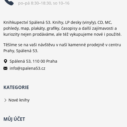
po–pá 8:30–18:30, so 10–16
Knihkupectví Spálená 53. Knihy, LP desky (vinyly), CD, MC,
pohledy, map, plakáty, grafiky, časopisy a další zajímavosti a
kuriozity nejen prodáváme, ale též vykupujeme nové i použité.
Těšíme se na vaši návštěvu v naší kamenné prodejně v centru
Prahy, Spálená 53.
Spálená 53, 110 00 Praha
info@spalena53.cz
KATEGORIE
Nové knihy
MŮJ ÚČET