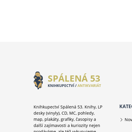
SPÁLENÁ 53
KNIHKUPECTVÍ /
ANTIKVARIÁT
KATE
Knihkupectví Spálená 53. Knihy, LP
desky (vinyly), CD, MC, pohledy,
map, plakáty, grafiky, časopisy a
Nov
další zajímavosti a kuriozity nejen
prodáváme, ale též vykupujeme