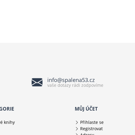
info@spalena53.cz
vaše dotazy rádi zodpovíme
GORIE
MŮJ ÚČET
é knihy
Přihlaste se
Registrovat
Adresy