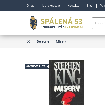
O nás
Jak nakupovat
Kontakty
Blog
Výk
SPÁLENÁ 53
KNIHKUPECTVÍ /
ANTIKVARIÁT
Beletrie
Misery
ANTIKVARIÁT