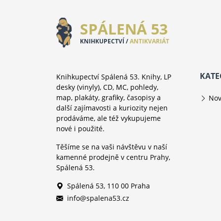
SPÁLENÁ 53
KNIHKUPECTVÍ /
ANTIKVARIÁT
KATE
Knihkupectví Spálená 53. Knihy, LP
desky (vinyly), CD, MC, pohledy,
map, plakáty, grafiky, časopisy a
Nov
další zajímavosti a kuriozity nejen
prodáváme, ale též vykupujeme
nové i použité.
Těšíme se na vaši návštěvu v naší
kamenné prodejně v centru Prahy,
Spálená 53.
Spálená 53, 110 00 Praha
info@spalena53.cz