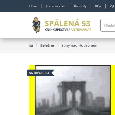
O nás
Jak nakupovat
Kontakty
Blog
Výk
SPÁLENÁ 53
KNIHKUPECTVÍ /
ANTIKVARIÁT
Beletrie
Stíny nad Hudsonem
ANTIKVARIÁT