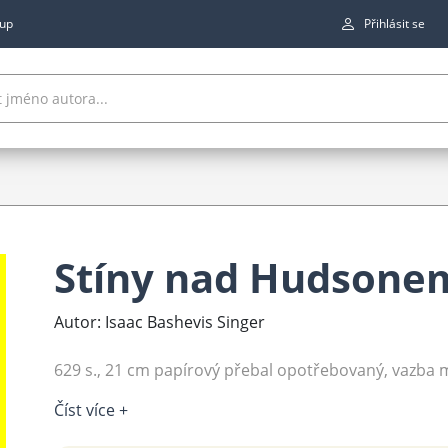
up
Přihlásit se
Stíny nad Hudsone
Autor: Isaac Bashevis Singer
629 s., 21 cm papírový přebal opotřebovaný, vazba 
Číst více +