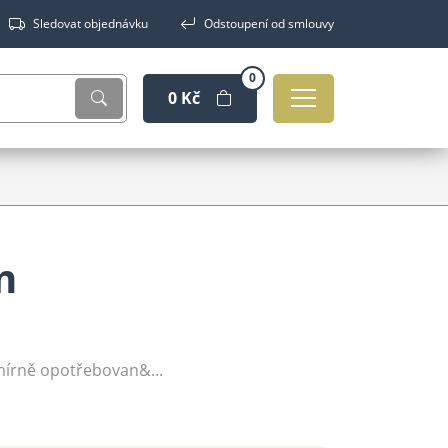
Sledovat objednávku
Odstoupení od smlouvy
0
0 Kč
m
mírně opotřebovan&...