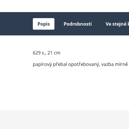
Popis
Podrobnosti
Ve stejné 
629 s., 21 cm
papírový přebal opotřebovaný, vazba mírně