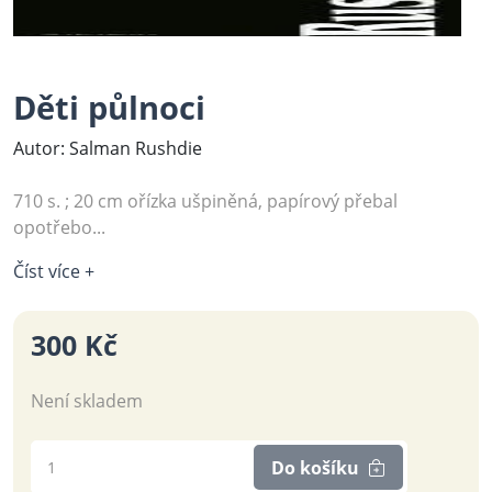
Děti půlnoci
Autor: Salman Rushdie
710 s. ; 20 cm ořízka ušpiněná, papírový přebal
opotřebo...
Číst více +
300 Kč
Není skladem
Do košíku