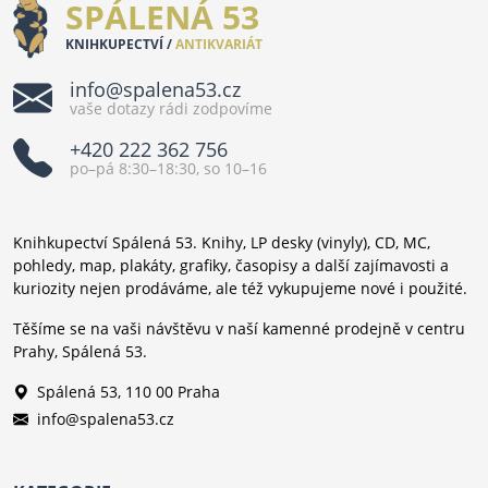
SPÁLENÁ 53
KNIHKUPECTVÍ /
ANTIKVARIÁT
info@spalena53.cz
vaše dotazy rádi zodpovíme
+420 222 362 756
po–pá 8:30–18:30, so 10–16
Knihkupectví Spálená 53. Knihy, LP desky (vinyly), CD, MC,
pohledy, map, plakáty, grafiky, časopisy a další zajímavosti a
kuriozity nejen prodáváme, ale též vykupujeme nové i použité.
Těšíme se na vaši návštěvu v naší kamenné prodejně v centru
Prahy, Spálená 53.
Spálená 53, 110 00 Praha
info@spalena53.cz