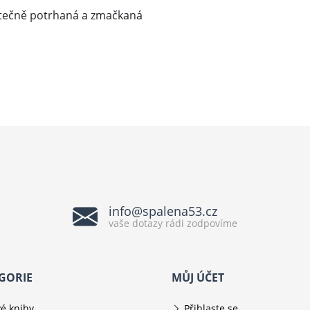
ástečně potrhaná a zmačkaná
info@spalena53.cz
vaše dotazy rádi zodpovíme
GORIE
MŮJ ÚČET
é knihy
Přihlaste se