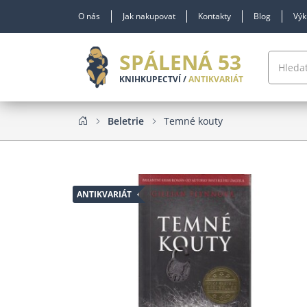
O nás
Jak nakupovat
Kontakty
Blog
Výk
SPÁLENÁ 53
KNIHKUPECTVÍ /
ANTIKVARIÁT
Beletrie
Temné kouty
ANTIKVARIÁT