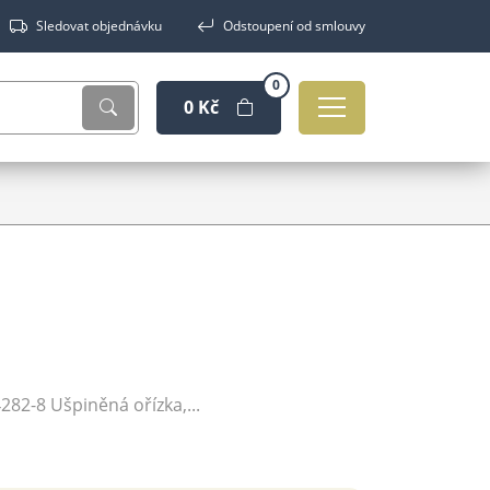
Sledovat objednávku
Odstoupení od smlouvy
0
0 Kč
282-8 Ušpiněná ořízka,...