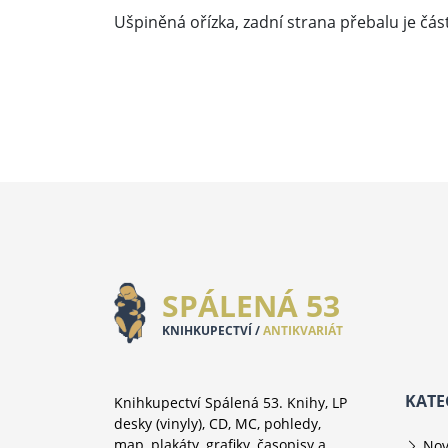
Ušpiněná ořízka, zadní strana přebalu je č
SPÁLENÁ 53
KNIHKUPECTVÍ /
ANTIKVARIÁT
KATE
Knihkupectví Spálená 53. Knihy, LP
desky (vinyly), CD, MC, pohledy,
map, plakáty, grafiky, časopisy a
Nov