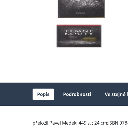
Popis
Podrobnosti
Ve stejné 
přeložil Pavel Medek; 445 s. ; 24 cm;ISBN 97