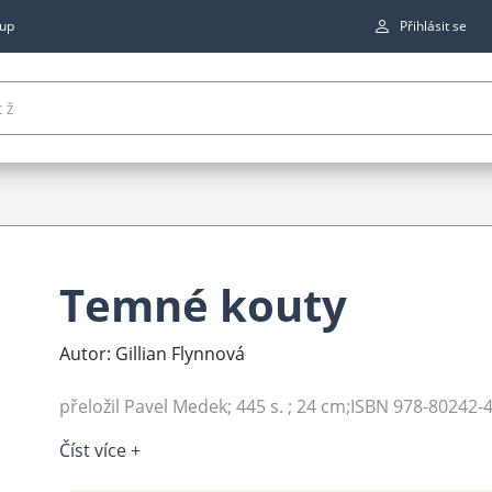
up
Přihlásit se
Temné kouty
Autor: Gillian Flynnová
přeložil Pavel Medek; 445 s. ; 24 cm;ISBN 978-80242-4
Číst více +