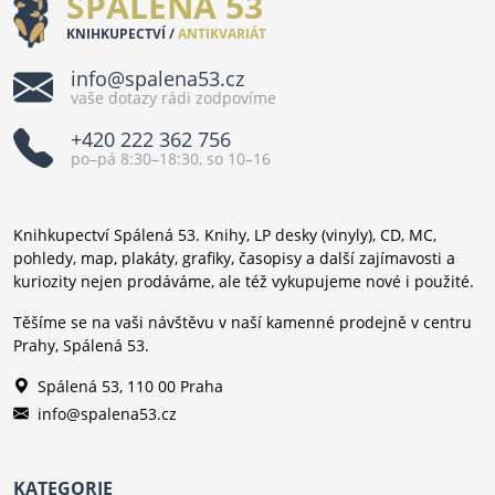
SPÁLENÁ 53
KNIHKUPECTVÍ /
ANTIKVARIÁT
info@spalena53.cz
vaše dotazy rádi zodpovíme
+420 222 362 756
po–pá 8:30–18:30, so 10–16
Knihkupectví Spálená 53. Knihy, LP desky (vinyly), CD, MC,
pohledy, map, plakáty, grafiky, časopisy a další zajímavosti a
kuriozity nejen prodáváme, ale též vykupujeme nové i použité.
Těšíme se na vaši návštěvu v naší kamenné prodejně v centru
Prahy, Spálená 53.
Spálená 53, 110 00 Praha
info@spalena53.cz
KATEGORIE