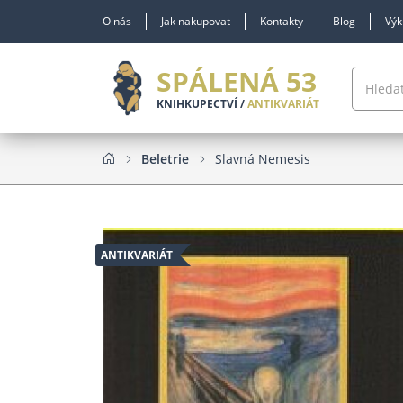
O nás
Jak nakupovat
Kontakty
Blog
Výk
SPÁLENÁ 53
KNIHKUPECTVÍ /
ANTIKVARIÁT
Beletrie
Slavná Nemesis
ANTIKVARIÁT