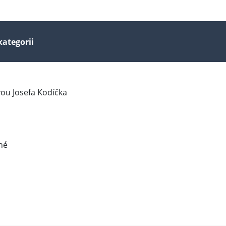
kategorii
vou Josefa Kodíčka
né