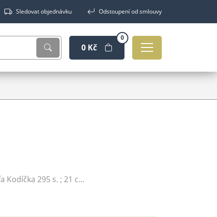
Sledovat objednávku
Odstoupení od smlouvy
0
0 Kč
Kodíčka 295 s. ; 21 c...