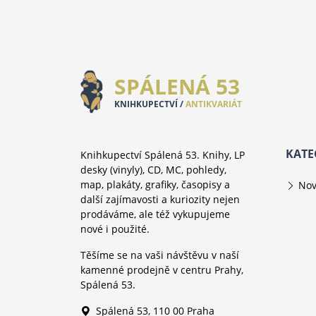
SPÁLENÁ 53
KNIHKUPECTVÍ /
ANTIKVARIÁT
KATE
Knihkupectví Spálená 53. Knihy, LP
desky (vinyly), CD, MC, pohledy,
map, plakáty, grafiky, časopisy a
Nov
další zajímavosti a kuriozity nejen
prodáváme, ale též vykupujeme
nové i použité.
Těšíme se na vaši návštěvu v naší
kamenné prodejně v centru Prahy,
Spálená 53.
Spálená 53, 110 00 Praha