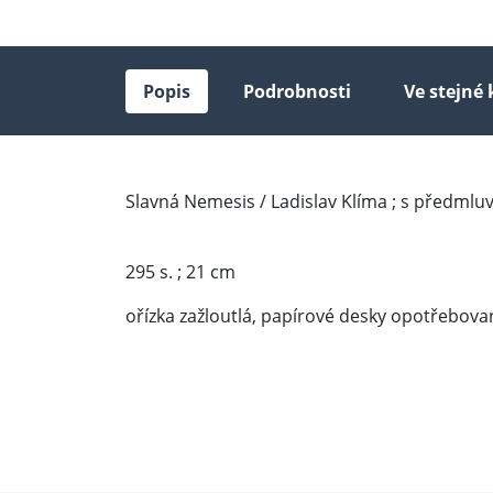
Popis
Podrobnosti
Ve stejné 
Slavná Nemesis / Ladislav Klíma ; s předmlu
295 s. ; 21 cm
ořízka zažloutlá, papírové desky opotřebova