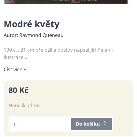
Modré květy
Autor: Raymond Queneau
190 s. ; 21 cm přeložil a doslov napsal Jiří Pelán ;
ilustrace ...
Číst více +
80 Kč
Není skladem
Do košíku