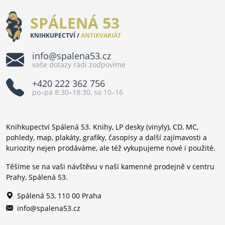
SPÁLENÁ 53
KNIHKUPECTVÍ /
ANTIKVARIÁT
info@spalena53.cz
vaše dotazy rádi zodpovíme
+420 222 362 756
po–pá 8:30–18:30, so 10–16
Knihkupectví Spálená 53. Knihy, LP desky (vinyly), CD, MC,
pohledy, map, plakáty, grafiky, časopisy a další zajímavosti a
kuriozity nejen prodáváme, ale též vykupujeme nové i použité.
Těšíme se na vaši návštěvu v naší kamenné prodejně v centru
Prahy, Spálená 53.
Spálená 53, 110 00 Praha
info@spalena53.cz