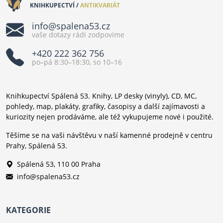
KNIHKUPECTVÍ /
ANTIKVARIÁT
info@spalena53.cz
vaše dotazy rádi zodpovíme
+420 222 362 756
po–pá 8:30–18:30, so 10–16
Knihkupectví Spálená 53. Knihy, LP desky (vinyly), CD, MC,
pohledy, map, plakáty, grafiky, časopisy a další zajímavosti a
kuriozity nejen prodáváme, ale též vykupujeme nové i použité.
Těšíme se na vaši návštěvu v naší kamenné prodejně v centru
Prahy, Spálená 53.
Spálená 53, 110 00 Praha
info@spalena53.cz
KATEGORIE